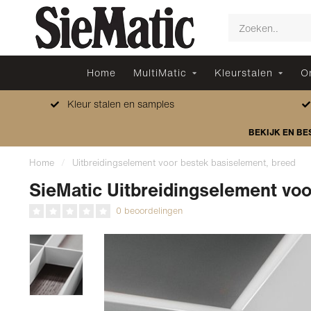
Home
MultiMatic
Kleurstalen
O
Kleur stalen en samples
BEKIJK EN BE
Home
/
Uitbreidingselement voor bestek basiselement, breed
SieMatic Uitbreidingselement voo
0 beoordelingen