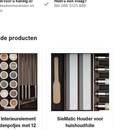
at voor u handig is!
Hebt u een vraag?
 keukenmeubelen en
Bel 088 0123 888
en
rde producten
 Interieurelement
SieMatic Houder voor
S
idenpotjes met 12
huishoudfolie
kr