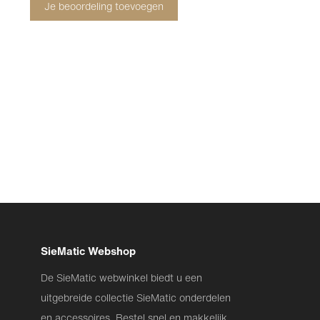
Je beoordeling toevoegen
SieMatic Webshop
De SieMatic webwinkel biedt u een
uitgebreide collectie SieMatic onderdelen
en accessoires. Bestel snel en makkelijk