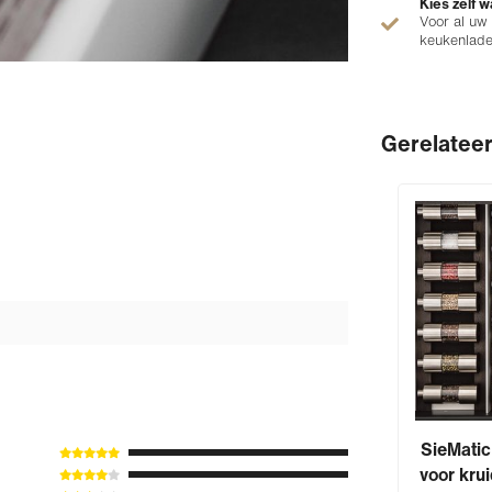
Kies zelf w
Voor al uw
keukenlad
Gerelatee
SieMatic
voor kru