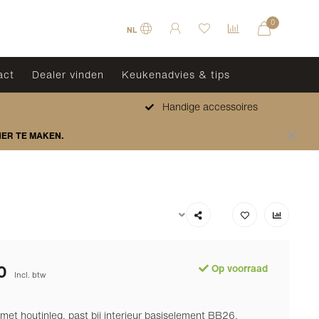
0
NL
act
Dealer vinden
Keukenadvies & tips
Handige accessoires
HER TE MAKEN.
0
Op voorraad
Incl. btw
met houtinleg, past bij interieur basiselement BB26,