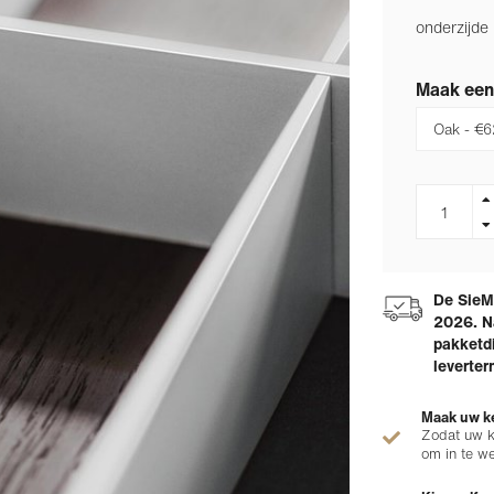
onderzijde
Maak een
De SieMa
2026. N
pakketdi
leverter
Maak uw ke
Zodat uw k
om in te w