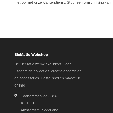
met op met onze klantendienst. Stuur een omschrijving van he
SieMatic Webshop
De SieMatic webwinkel biedt u een
uitgebreide collectie SieMatic onderdelen
en accessoires. Bestel snel en makkelijk
online!
Haarlemmerweg 331A
1051 LH
Amsterdam, Nederland