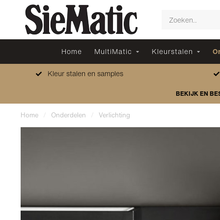
Home
MultiMatic
Kleurstalen
O
Kleur stalen en samples
BEKIJK EN BE
Home
/
Onderdelen
/
Verlichting