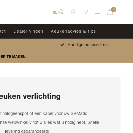
0
NL
act
Dealer vinden
Keukenadvies & tips
Handige accessoires
HER TE MAKEN.
euken verlichting
 halogeenspot of een kabel voor uw SieMatic
nze webwinkel vindt u alles wat u nodig hebt. Snelle
levering gegarandeerd!