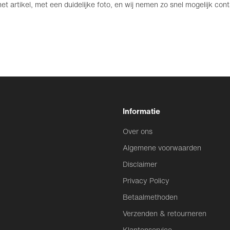
t artikel, met een duidelijke foto, en wij nemen zo snel mogelijk con
Informatie
Over ons
Algemene voorwaarden
Disclaimer
Privacy Policy
Betaalmethoden
Verzenden & retourneren
Klantenservice