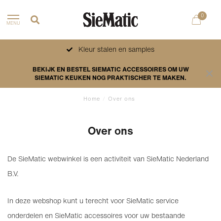
0
MENU
Kleur stalen en samples
BEKIJK EN BESTEL SIEMATIC ACCESSOIRES OM UW
SIEMATIC KEUKEN NOG PRAKTISCHER TE MAKEN.
Home
/
Over ons
Over ons
De SieMatic webwinkel is een activiteit van SieMatic Nederland
B.V.
In deze webshop kunt u terecht voor SieMatic service
onderdelen en SieMatic accessoires voor uw bestaande