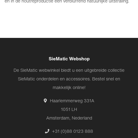
en in de houtreproductie een verbluffend natuurlijke uitstraling.
SieMatic Webshop
De SieMatic webwinkel biedt u een uitgebreide collectie
SieMatic onderdelen en accessoires. Bestel snel en
makkelijk online!
Haarlemmerweg 331A
1051 LH
Amsterdam, Nederland
+31 (0)88 0123 888