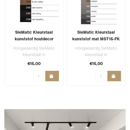
SieMatic Kleurstaal
SieMatic Kleurstaal
kunststof houtdecor
kunststof mat MST15-FK
MST15-FK
Hoogwaardig SieMatic
Hoogwaardig SieMatic
kleurstaal in
kleurstaal in
frontuitvoering op een
frontuitvoering op een
€15,00
€15,00
formaat van 15 x 15 cm..
formaat van 15 x 15 cm..