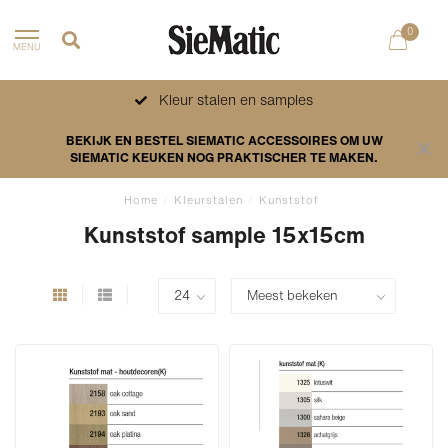
0
MENU
Kleur stalen en samples
BEKIJK EN BESTEL SIEMATIC ACCESSOIRES OM UW
SIEMATIC KEUKEN NOG PRAKTISCHER TE MAKEN.
Home
/
Kleurstalen
/
Kunststof
Kunststof sample 15x15cm