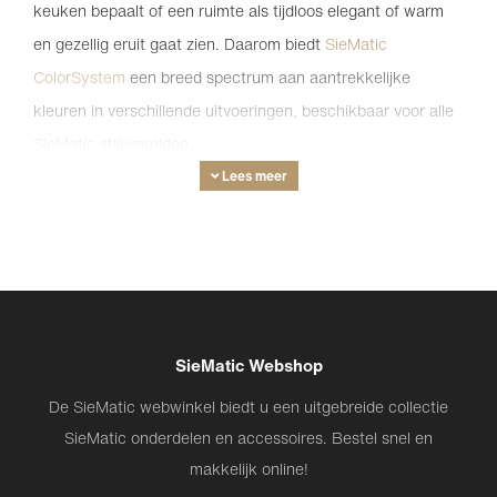
keuken bepaalt of een ruimte als tijdloos elegant of warm
en gezellig eruit gaat zien. Daarom biedt
SieMatic
ColorSystem
een breed spectrum aan aantrekkelijke
kleuren in verschillende uitvoeringen, beschikbaar voor alle
SieMatic stijlwerelden.
Lees meer
De kleur van uw toekomstige keuken kan heel anders
eruitzien in de showroom en bij u thuis, afhankelijk van de
lichtinval, de beschikbare verlichting en de bestaande
afwerkingen van uw muren en vloer. Daarom is het veel
makkelijker om de definitieve kleurkeuze bij u thuis te
SieMatic Webshop
maken.
De SieMatic webwinkel biedt u een uitgebreide collectie
Kies uw gewenste afwerking, selecteerd één of meerdere
SieMatic onderdelen en accessoires. Bestel snel en
kleurvarianten van de keukenfronten en bestel nu de
makkelijk online!