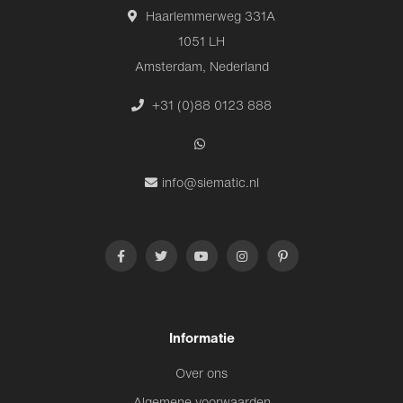
hoogwaardige en representatieve SieMatic kleur- en
Haarlemmerweg 331A
materiaalstalen in één klik online!
1051 LH
Amsterdam, Nederland
+31 (0)88 0123 888
info@siematic.nl
Informatie
Over ons
Algemene voorwaarden