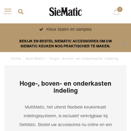
0
MENU
Kleur stalen en samples
BEKIJK EN BESTEL SIEMATIC ACCESSOIRES OM UW
SIEMATIC KEUKEN NOG PRAKTISCHER TE MAKEN.
Home
/
MultiMatic
/
Hoge-, boven- en onderkasten indeling
Hoge-, boven- en onderkasten
indeling
MultiMatic, het uiterst flexibele keukenkast
indelingssysteem, is exclusief verkrijgbaar bij
SieMatic. Bestel uw accessoires nu online en win