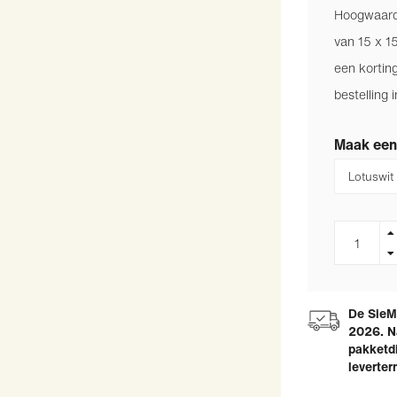
Hoogwaardi
van 15 x 1
een kortin
bestelling
Maak een
De SieMa
2026. N
pakketdi
leverter