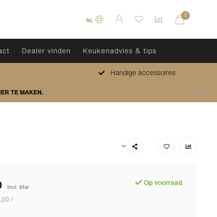
0
NL
act
Dealer vinden
Keukenadvies & tips
Handige accessoires
HER TE MAKEN.
0
Op voorraad
Incl. btw
,00 /