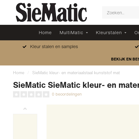
Home
MultiMatic
Kleurstalen
O
Kleur stalen en samples
BEKIJK EN BE
Home
/
SieMatic kleur- en materiaalstaal kunststof mat
SieMatic SieMatic kleur- en mater
0 beoordelingen