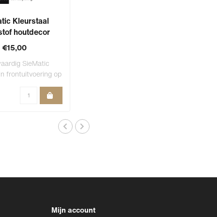
tic Kleurstaal
stof houtdecor
ST15-FK
€15,00
aardig SieMatic
in frontuitvoering op
een fo..
Mijn account