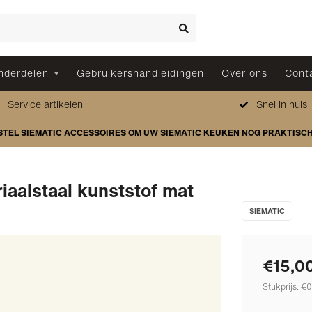
nderdelen
Gebruikershandleidingen
Over ons
Cont
Service artikelen
Snel in huis
STEL SIEMATIC ACCESSOIRES OM UW SIEMATIC KEUKEN NOG PRAKTISC
iaalstaal kunststof mat
SIEMATIC
€15,0
Stukprijs: €0