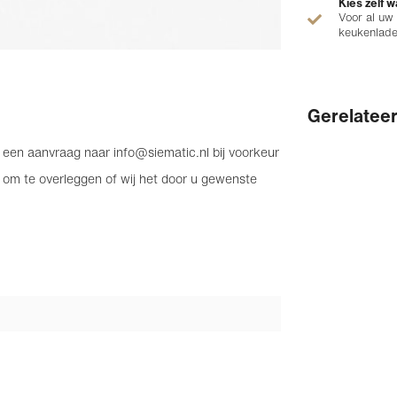
Kies zelf w
Voor al uw
keukenlad
Gerelatee
an een aanvraag naar
info@siematic.nl
bij voorkeur
 om te overleggen of wij het door u gewenste