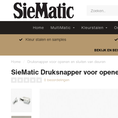
Home
MultiMatic
Kleurstalen
O
Kleur stalen en samples
BEKIJK EN BE
Home
/
Druksnapper voor openen en sluiten van deuren
SieMatic Druksnapper voor opene
0 beoordelingen