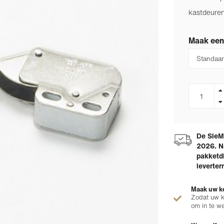
kastdeure
Maak een
De SieMa
2026. N
pakketdi
leverter
Maak uw ke
Zodat uw k
om in te w