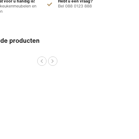
at voor u handig is!
Hebt u een vraag?
 keukenmeubelen en
Bel 088 0123 888
en
rde producten