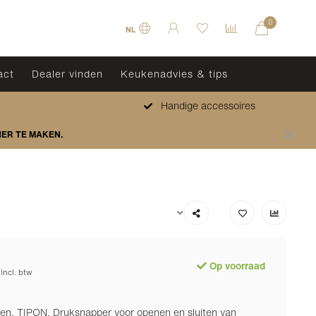
0
NL
act
Dealer vinden
Keukenadvies & tips
Handige accessoires
HER TE MAKEN.
Op voorraad
Incl. btw
en, TIPON, Druksnapper voor openen en sluiten van