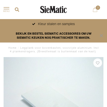
0
MENU
Kleur stalen en samples
BEKIJK EN BESTEL SIEMATIC ACCESSOIRES OM UW
SIEMATIC KEUKEN NOG PRAKTISCHER TE MAKEN.
Home
/
Legplank voor bovenkasten, voorzijde aluminium. Incl
4 plankendragers. (Breedtemaat is buitenmaat van de kast)