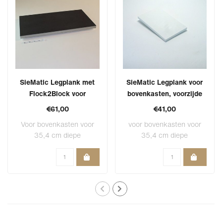
SieMatic Legplank met
SieMatic Legplank voor
Flock2Block voor
bovenkasten, voorzijde
bovenkasten.
wit
€61,00
€41,00
Voor bovenkasten voor
voor bovenkasten voor
35,4 cm diepe
35,4 cm diepe
bovenkasten met 1,6 cm
bovenkasten met 1,6 cm..
..