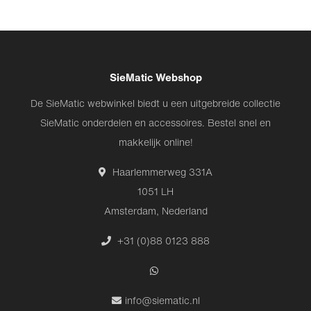
SieMatic Webshop
De SieMatic webwinkel biedt u een uitgebreide collectie
SieMatic onderdelen en accessoires. Bestel snel en
makkelijk online!
Haarlemmerweg 331A
1051 LH
Amsterdam, Nederland
+31 (0)88 0123 888
info@siematic.nl