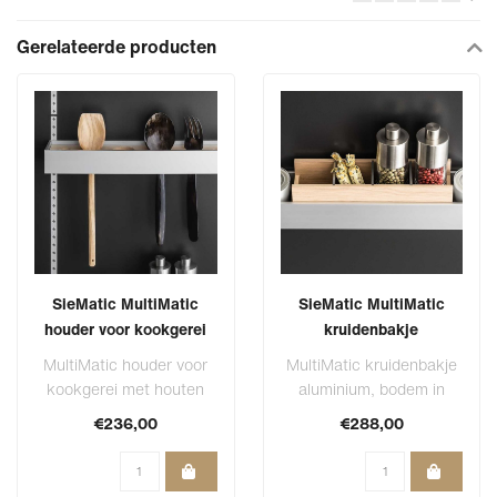
Gerelateerde producten
SieMatic MultiMatic
SieMatic MultiMatic
houder voor kookgerei
kruidenbakje
MultiMatic houder voor
MultiMatic kruidenbakje
kookgerei met houten
aluminium, bodem in
inzet voor 6 stuks
hout INCLUSIEF een
€236,00
€288,00
kookgerei.
houten inzet met..
Voo..