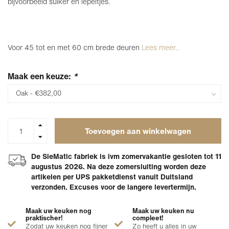
bijvoorbeeld suiker en lepeltjes.
Voor 45 tot en met 60 cm brede deuren
Lees meer..
Maak een keuze:
*
Toevoegen aan winkelwagen
De SieMatic fabriek is ivm zomervakantie gesloten tot 11
augustus 2026. Na deze zomersluiting worden deze
artikelen per UPS pakketdienst vanuit Duitsland
verzonden. Excuses voor de langere levertermijn.
Maak uw keuken nog
Maak uw keuken nu
praktischer!
compleet!
Zodat uw keuken nog fijner
Zo heeft u alles in uw