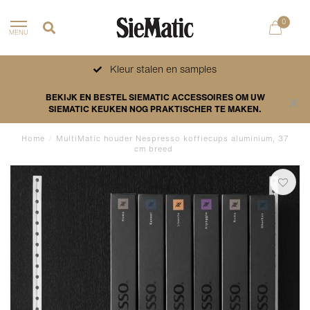
0
MENU
Kleur stalen en samples
BEKIJK EN BESTEL SIEMATIC ACCESSOIRES OM UW
SIEMATIC KEUKEN NOG PRAKTISCHER TE MAKEN.
Home
/
MultiMatic houder Nespresso koffiecups aluminium, 37
cm breed