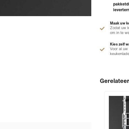
pakketdi
leverter
Maak uw ke
Zodat uw k
om in te w
Kies zelf w
Voor al uw
keukenlad
Gerelatee