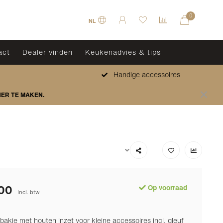
0
NL
act
Dealer vinden
Keukenadvies & tips
Handige accessoires
HER TE MAKEN.
00
Op voorraad
Incl. btw
akje met houten inzet voor kleine accessoires incl. gleuf