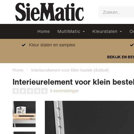
Home
MultiMatic
Kleurstalen
O
Kleur stalen en samples
BEKIJK EN BE
Home
/
Interieurelement voor klein bestek (dubbel)
Interieurelement voor klein beste
0 beoordelingen