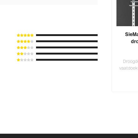
SieMa
dr
Droogd
vaatdoek
me