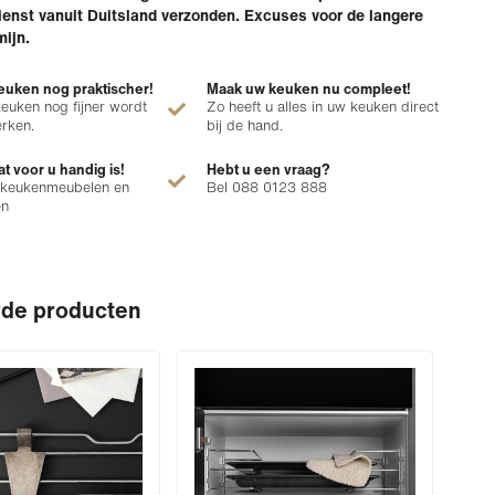
enst vanuit Duitsland verzonden. Excuses voor de langere
mijn.
uken nog praktischer!
Maak uw keuken nu compleet!
euken nog fijner wordt
Zo heeft u alles in uw keuken direct
erken.
bij de hand.
at voor u handig is!
Hebt u een vraag?
 keukenmeubelen en
Bel 088 0123 888
en
rde producten