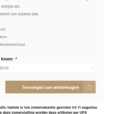
 briefjes etc.
 betreft een dubbele bak.
5cm
,4cm
 Aluminium/hout
 keuze:
*
Toevoegen aan winkelwagen
tic fabriek is ivm zomervakantie gesloten tot 11 augustus
a deze zomersluiting worden deze artikelen per UPS