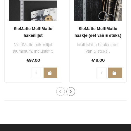
SieMatic MultiMatic
SieMatic MultiMatic
hakenlijst
haakje (set van 5 stuks)
MultiMatic hakenlijst
MultiMatic haakje, set
aluminium; inclusief 5
van 5 stuks .
haakjes voor sleutels,
€97,00
€18,00
flessenopene..
Hoogte: 3,7 cm
Breedte: 1,3 cm
Diepte:..