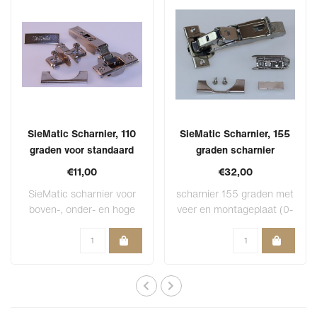
SieMatic Scharnier, 110
SieMatic Scharnier, 155
graden voor standaard
graden scharnier
deuren
€11,00
€32,00
SieMatic scharnier voor
scharnier 155 graden met
boven-, onder- en hoge
veer en montageplaat (0-
kasten, inclu..
insprong) m..