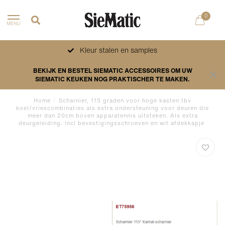
0
MENU
Kleur stalen en samples
BEKIJK EN BESTEL SIEMATIC ACCESSOIRES OM UW
SIEMATIC KEUKEN NOG PRAKTISCHER TE MAKEN.
Home
/
Scharnier, 115 graden voor hoge kasten tbv
koel/vriescombinaties als extra ondersteuning voor deuren die
meer dan 20cm boven apparatennis uitsteken. Als extra
deurgeleiding. Incl bevestigingsschroeven en wit afdekkapje