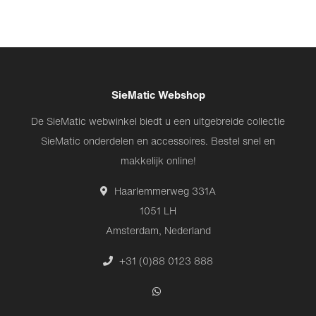
SieMatic Webshop
De SieMatic webwinkel biedt u een uitgebreide collectie
SieMatic onderdelen en accessoires. Bestel snel en
makkelijk online!
Haarlemmerweg 331A
1051 LH
Amsterdam, Nederland
+31 (0)88 0123 888