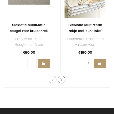
SieMatic MultiMatic
SieMatic MultiMatic
beugel voor kruidenrek
rekje met kunststof
inzet
Diepte: ca. 7 cm
1 kunststof inzet met 5
Hoogte: ca. 3 cm
vakken voor
Breedte: ca. 38 cm
Kleine
€50,00
€150,00
Materiaal: chroom
keukenbenodigdheden
glanze..
Breedte 38cm
D..