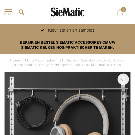
0
MENU
Kleur stalen en samples
BEKIJK EN BESTEL SIEMATIC ACCESSOIRES OM UW
SIEMATIC KEUKEN NOG PRAKTISCHER TE MAKEN.
Home
/
MultiMatic hakenlijst chroom. Geschikt voor 45-60 cm
brede deuren. Incl 2 montagehaakjes voor Multmatic strips