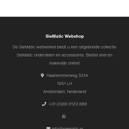
SieMatic Webshop
De SieMatic webwinkel biedt u een uitgebreide collectie
SieMatic onderdelen en accessoires. Bestel snel en
makkelijk online!
Haarlemmerweg 331A
1051 LH
Amsterdam, Nederland
+31 (0)88 0123 888
info@siematic.nl