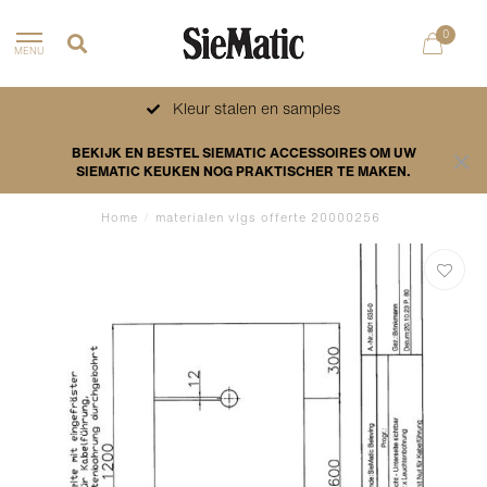
0
MENU
Kleur stalen en samples
BEKIJK EN BESTEL SIEMATIC ACCESSOIRES OM UW
SIEMATIC KEUKEN NOG PRAKTISCHER TE MAKEN.
Home
/
materialen vlgs offerte 20000256