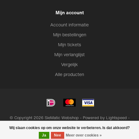
Mijn account
Account informatie
Mijn bestellingen
Mijn tickets
Mijn verlanglijst
Vergelijk
Alle producten
© Copyright 2026 SieMatic Webshop - Powered by
Lightspeed
-
Lightspeed design
by
Dyvelopment
Wij slaan cookies op om onze website te verbeteren. Is dat akkoord?
Ja
Nee
Meer over cookies »