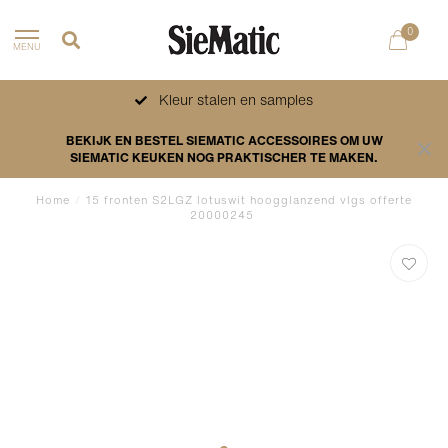
0
MENU
Kleur stalen en samples
BEKIJK EN BESTEL SIEMATIC ACCESSOIRES OM UW
SIEMATIC KEUKEN NOG PRAKTISCHER TE MAKEN.
Home
/
15 fronten S2LGZ lotuswit hoogglanzend vlgs offerte
20000245