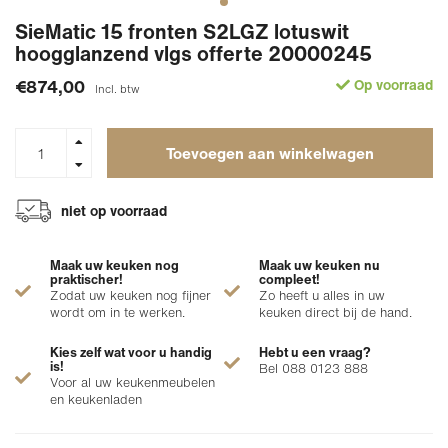
SieMatic 15 fronten S2LGZ lotuswit
hoogglanzend vlgs offerte 20000245
€874,00
Op voorraad
Incl. btw
Toevoegen aan winkelwagen
niet op voorraad
Maak uw keuken nog
Maak uw keuken nu
praktischer!
compleet!
Zodat uw keuken nog fijner
Zo heeft u alles in uw
wordt om in te werken.
keuken direct bij de hand.
Kies zelf wat voor u handig
Hebt u een vraag?
is!
Bel 088 0123 888
Voor al uw keukenmeubelen
en keukenladen