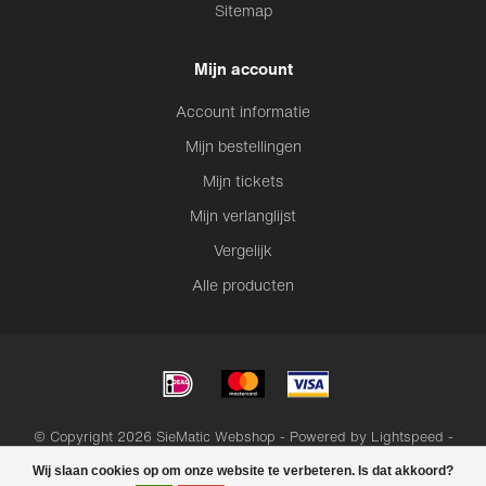
Sitemap
Mijn account
Account informatie
Mijn bestellingen
Mijn tickets
Mijn verlanglijst
Vergelijk
Alle producten
© Copyright 2026 SieMatic Webshop - Powered by
Lightspeed
-
Lightspeed design
by
Dyvelopment
Wij slaan cookies op om onze website te verbeteren. Is dat akkoord?