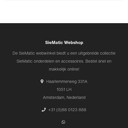
SieMatic Webshop
De SieMatic webwinkel biedt u een uitgebreide collectie
SieMatic onderdelen en accessoires. Bestel snel en
makkelijk online!
Haarlemmerweg 331A
1051 LH
Amsterdam, Nederland
+31 (0)88 0123 888