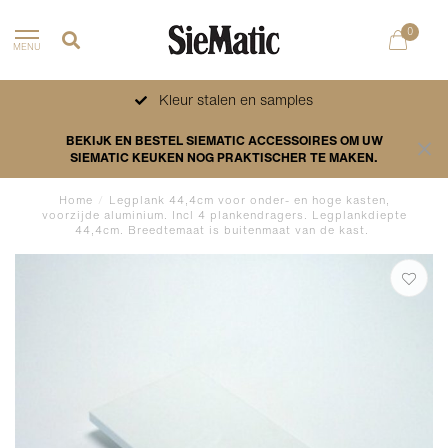
0
MENU
Kleur stalen en samples
BEKIJK EN BESTEL SIEMATIC ACCESSOIRES OM UW
SIEMATIC KEUKEN NOG PRAKTISCHER TE MAKEN.
Home
/
Legplank 44,4cm voor onder- en hoge kasten,
voorzijde aluminium. Incl 4 plankendragers. Legplankdiepte
44,4cm. Breedtemaat is buitenmaat van de kast.