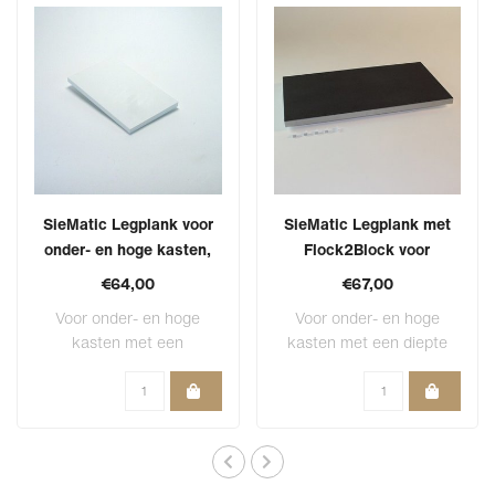
SieMatic Legplank voor
SieMatic Legplank met
onder- en hoge kasten,
Flock2Block voor
voorzijde wit
onderkasten en hoge
€64,00
€67,00
serviceskasten.
Voor onder- en hoge
Voor onder- en hoge
kasten met een
kasten met een diepte
corpusdiepte van 56 of
van 56 of 61 cm m..
6..