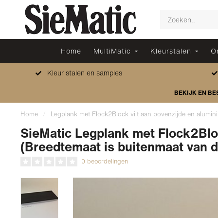
Home
MultiMatic
Kleurstalen
O
Kleur stalen en samples
BEKIJK EN BE
Home
/
Legplank met Flock2Block vilt aan bovenzijde en alumini
SieMatic Legplank met Flock2Bloc
(Breedtemaat is buitenmaat van d
0 beoordelingen