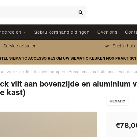
nderdelen
Gebruikershandleidingen
Over ons
Cont
Service artikelen
Snel in huis
STEL SIEMATIC ACCESSOIRES OM UW SIEMATIC KEUKEN NOG PRAKTISC
um voorzijde. Incl 4 plankendragers.(Breedtemaat is buitenmaat van de ka
k vilt aan bovenzijde en aluminium vo
e kast)
SIEMATIC
€78,0