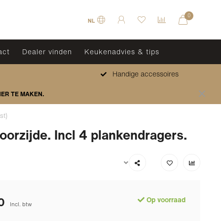
0
NL
act
Dealer vinden
Keukenadvies & tips
Handige accessoires
HER TE MAKEN.
st)
orzijde. Incl 4 plankendragers.
0
Op voorraad
Incl. btw