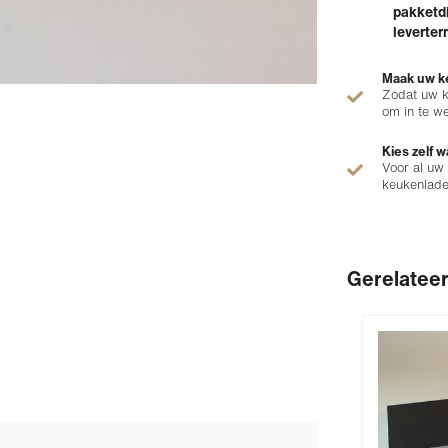
pakketdi
leverter
Maak uw ke
Zodat uw k
om in te w
Kies zelf w
Voor al uw
keukenlad
Gerelatee