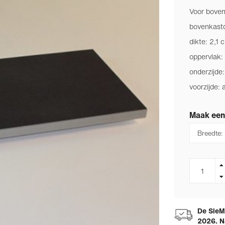
Voor boven
bovenkastd
dikte: 2,1 
oppervlak: 
onderzijde:
voorzijde: 
Maak een
De SieMa
2026. N