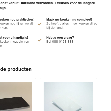
enst vanuit Duitsland verzonden. Excuses voor de langere
mijn.
uken nog praktischer!
Maak uw keuken nu compleet!
euken nog fijner wordt
Zo heeft u alles in uw keuken direct
erken.
bij de hand.
at voor u handig is!
Hebt u een vraag?
 keukenmeubelen en
Bel 088 0123 888
en
rde producten