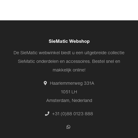
SieMatic Webshop
De SieMatic webwinkel biedt u een uitgebreide collectie
SieMatic onderdelen en accessoires. Bestel snel en
makkelijk online!
Haarlemmerweg 331A
1051 LH
Amsterdam, Nederland
+31 (0)88 0123 888