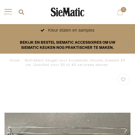
0
MENU
Kleur stalen en samples
BEKIJK EN BESTEL SIEMATIC ACCESSOIRES OM UW
SIEMATIC KEUKEN NOG PRAKTISCHER TE MAKEN.
Home
/
MultiMatic beugel voor kruidenrek chroom, breedte 20
cm. Geschikt voor 30 of 40 cm brede deuren