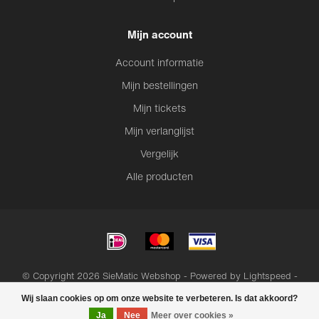
Mijn account
Account informatie
Mijn bestellingen
Mijn tickets
Mijn verlanglijst
Vergelijk
Alle producten
© Copyright 2026 SieMatic Webshop - Powered by
Lightspeed
-
Lightspeed design
by
Dyvelopment
Wij slaan cookies op om onze website te verbeteren. Is dat akkoord?
Ja
Nee
Meer over cookies »