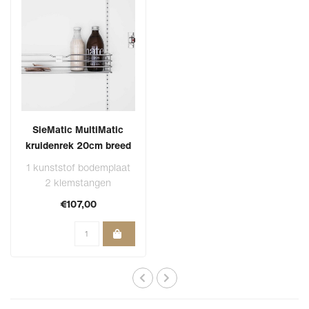
SieMatic MultiMatic
kruidenrek 20cm breed
1 kunststof bodemplaat
2 klemstangen
Diepte: ca. 7 cm
€107,00
Hoogte: ca. 7 cm
Breed..