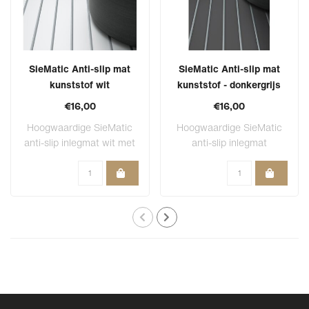
SieMatic Anti-slip mat
SieMatic Anti-slip mat
kunststof wit
kunststof - donkergrijs
NIEUW 2023
€16,00
€16,00
Hoogwaardige SieMatic
Hoogwaardige SieMatic
anti-slip inlegmat wit met
anti-slip inlegmat
gripdeck st..
donkergrijs met gri..