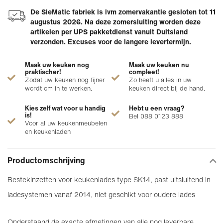
De SieMatic fabriek is ivm zomervakantie gesloten tot 11
augustus 2026. Na deze zomersluiting worden deze
artikelen per UPS pakketdienst vanuit Duitsland
verzonden. Excuses voor de langere levertermijn.
Maak uw keuken nog
Maak uw keuken nu
praktischer!
compleet!
Zodat uw keuken nog fijner
Zo heeft u alles in uw
wordt om in te werken.
keuken direct bij de hand.
Kies zelf wat voor u handig
Hebt u een vraag?
is!
Bel 088 0123 888
Voor al uw keukenmeubelen
en keukenladen
Productomschrijving
Bestekinzetten voor keukenlades type SK14, past uitsluitend in
ladesystemen vanaf 2014, niet geschikt voor oudere lades
Onderstaand de exacte afmetingen van alle nog leverbare