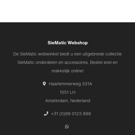
SieMatic Webshop
De SieMatic webwinkel biedt u een uitgebreide collectie
SieMatic onderdelen en accessoires. Bestel snel en
makkelijk online!
Haarlemmerweg 331A
1051 LH
Amsterdam, Nederland
+31 (0)88 0123 888