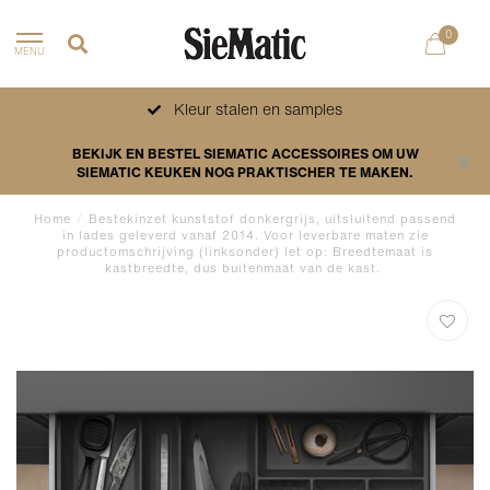
0
MENU
Kleur stalen en samples
BEKIJK EN BESTEL SIEMATIC ACCESSOIRES OM UW
SIEMATIC KEUKEN NOG PRAKTISCHER TE MAKEN.
Home
/
Bestekinzet kunststof donkergrijs, uitsluitend passend
in lades geleverd vanaf 2014. Voor leverbare maten zie
productomschrijving (linksonder) let op: Breedtemaat is
kastbreedte, dus buitenmaat van de kast.